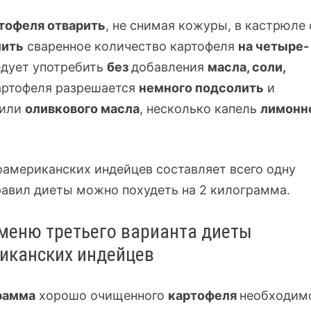
тофеля отварить
, не снимая кожуры, в кастрюле 
лить
сваренное количество картофеля
на
четыре-
дует употребить
без
добавления
масла, соли,
артофеля разрешается
немного подсолить
и
 или
оливкового масла
, несколько капель
лимонн
оамериканских индейцев составляет всего одну
авил диеты можно похудеть на 2 килограмма.
меню третьего варианта диеты
иканских индейцев
рамма
хорошо очищенного
картофеля
необходим