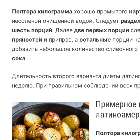
Полтора килограмма
хорошо промытого
кар
несоленой очищенной водой. Следует
разде
шесть
порций
. Далее
две первых порции
сле
пряностей
и приправ, а
остальные
порции к
добавить небольшое количество сливочного
сока
.
Длительность второго варианта диеты латин
неделю. При правильном соблюдении всех пр
Примерное 
латиноамер
Полтора килог