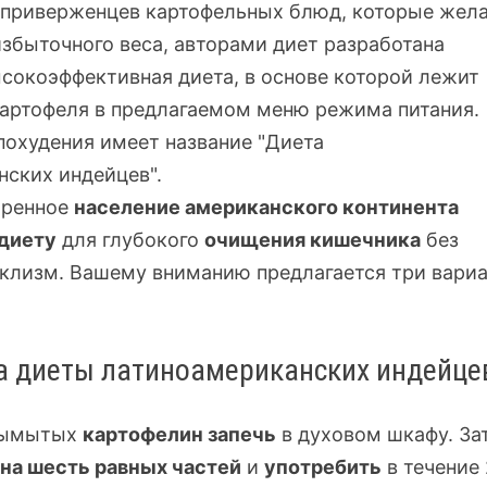
 приверженцев картофельных блюд, которые жел
избыточного веса, авторами диет разработана
сокоэффективная диета, в основе которой лежит
картофеля в предлагаемом меню режима питания.
похудения имеет название "Диета
ских индейцев".
ренное
население американского континента
диету
для глубокого
очищения кишечника
без
клизм. Вашему вниманию предлагается три вариа
а диеты латиноамериканских индейце
вымытых
картофелин запечь
в духовом шкафу. За
на шесть равных частей
и
употребить
в течение