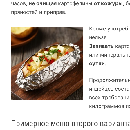
часов,
не очищая
картофелины
от кожуры
, 
пряностей и приправ.
Кроме употреб
нельзя.
Запивать
карто
или минеральн
сутки
.
Продолжительн
индейцев соста
всех требовани
килограммов из
Примерное меню второго вариант