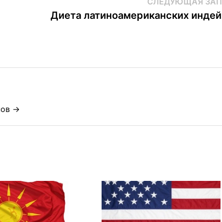
СЛЕДУЮЩАЯ ЗАП
Диета латиноамериканских инде
нов →