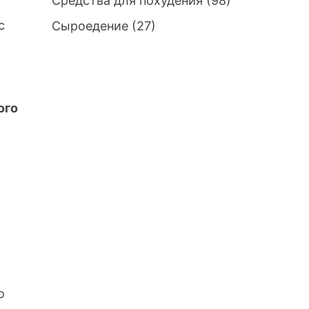
Средства для похудения
(98)
с
Сыроедение
(27)
ого
о