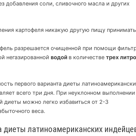
без добавления соли, сливочного масла и других
ления картофеля никакую другую пищу принимат
фель разрешается очищенной при помощи фильт
ой негазированной
водой
в количестве
трех литро
ость первого варианта диеты латиноамериканск
вляет всего три дня. При неуклонном выполнении
й диеты можно легко избавиться от
2-3
быточного веса.
а диеты латиноамериканских индейце