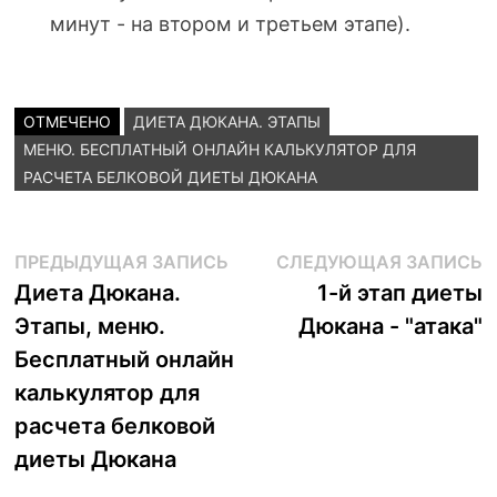
минут - на втором и третьем этапе).
ОТМЕЧЕНО
ДИЕТА ДЮКАНА. ЭТАПЫ
МЕНЮ. БЕСПЛАТНЫЙ ОНЛАЙН КАЛЬКУЛЯТОР ДЛЯ
РАСЧЕТА БЕЛКОВОЙ ДИЕТЫ ДЮКАНА
Навигация
Предыдущая
С
ПРЕДЫДУЩАЯ ЗАПИСЬ
СЛЕДУЮЩАЯ ЗАПИСЬ
запись:
з
Диета Дюкана.
1-й этап диеты
по
Этапы, меню.
Дюкана - "атака"
записям
Бесплатный онлайн
калькулятор для
расчета белковой
диеты Дюкана