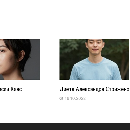
исии Каас
Диета Александра Стрижено
16.10.2022