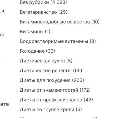
Без рубрики
(4 083)
цы,
Вегетарианство
(25)
Витаминоподобные вещества
(10)
к
Витамины
(1)
ко
Водорастворимые витамины
(8)
Голодание
(33)
е
Диетическая кухня
(5)
Диетические рецепты
(66)
Диеты для похудения
(203)
Диеты от знаменитостей
(172)
Диеты от профессионалов
(42)
анта
Диеты по группе крови
(5)