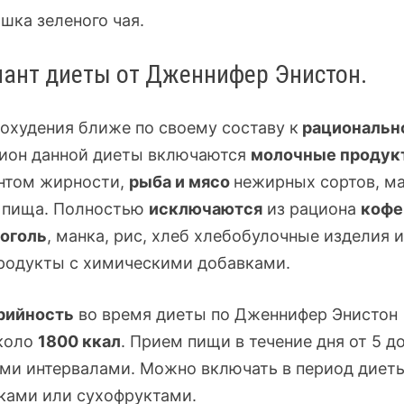
ашка зеленого чая.
иант диеты от Дженнифер Энистон.
охудения ближе по своему составу к
рациональн
ион данной диеты включаются
молочные продук
нтом жирности,
рыба и мясо
нежирных сортов, м
я пища. Полностью
исключаются
из рациона
кофе
коголь
, манка, рис, хлеб хлебобулочные изделия и
продукты с химическими добавками.
рийность
во время диеты по Дженнифер Энистон
коло
1800 ккал
. Прием пищи в течение дня от 5 до
ими интервалами. Можно включать в период диет
ками или сухофруктами.