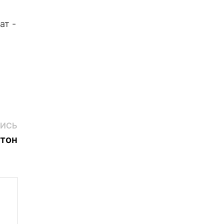
ат -
Следующая
ИСЬ
запись:
тон