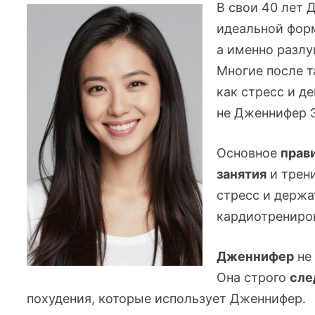
В свои 40 лет 
идеальной фор
а именно разлу
Многие после 
как стресс и д
не Дженнифер Э
Основное
прав
занятия
и трен
стресс и держа
кардиотрениро
Дженнифер
не
Она строго
сле
похудения, которые использует Дженнифер.