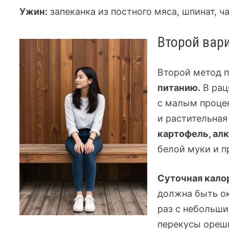
Ужин:
запеканка из постного мяса, шпинат, ч
Второй вар
Второй метод п
питанию.
В рац
с малым проце
и растительна
картофель, ал
белой муки и 
Суточная кало
должна быть о
раз с небольш
перекусы ореш