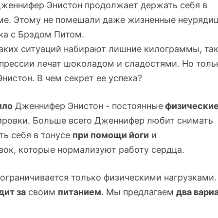
Дженнифер Энистон продолжает держать себя в
ме. Этому не помешали даже жизненные неуряди
ка с Брэдом Питом.
таких ситуаций набирают лишние килограммы, та
епрессии лечат шоколадом и сладостями. Но толь
нистон. В чем секрет ее успеха?
ило
Дженнифер Энистон - постоянные
физически
ировки. Больше всего Дженнифер любит снимать
ть себя в тонусе
при помощи йоги
и
вок, которые нормализуют работу сердца.
 ограничивается только физическими нагрузками.
дит за
своим
питанием.
Мы предлагаем
два вари