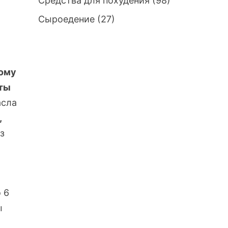
Средства для похудения
(98)
Сыроедение
(27)
ому
ты
асла
,
з
 6
ы