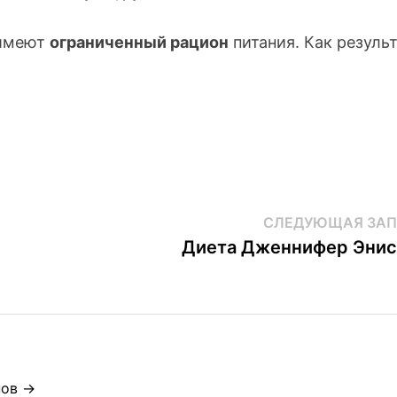
 имеют
ограниченный рацион
питания. Как результ
СЛЕДУЮЩАЯ ЗАП
Диета Дженнифер Энис
нов →