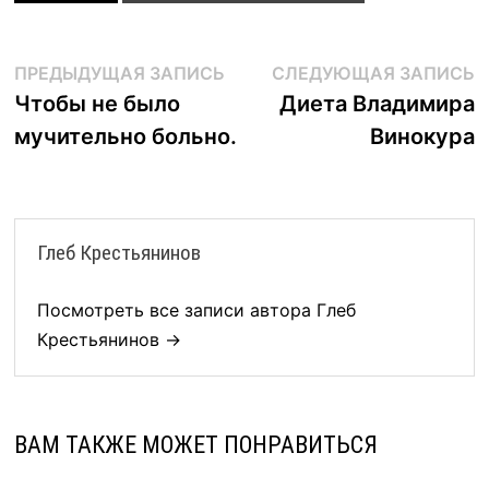
Навигация
Предыдущая
С
ПРЕДЫДУЩАЯ ЗАПИСЬ
СЛЕДУЮЩАЯ ЗАПИСЬ
запись:
з
Чтобы не было
Диета Владимира
по
мучительно больно.
Винокура
записям
Глеб Крестьянинов
Посмотреть все записи автора Глеб
Крестьянинов →
ВАМ ТАКЖЕ МОЖЕТ ПОНРАВИТЬСЯ