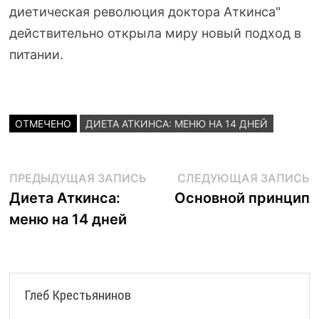
диетическая революция доктора Аткинса"
действительно открыла миру новый подход в
питании.
ОТМЕЧЕНО
ДИЕТА АТКИНСА: МЕНЮ НА 14 ДНЕЙ
Навигация
Предыдущая
С
ПРЕДЫДУЩАЯ ЗАПИСЬ
СЛЕДУЮЩАЯ ЗАПИСЬ
запись:
з
Диета Аткинса:
Основной принцип
по
меню на 14 дней
записям
Глеб Крестьянинов