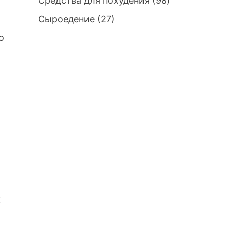
Средства для похудения
(98)
Сыроедение
(27)
о
к