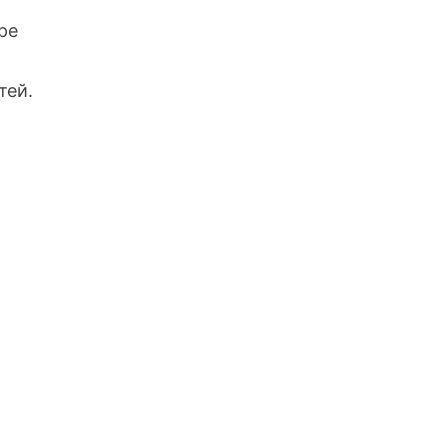
ре
тей.