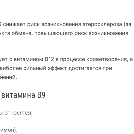
9 снижает риск возникновения атеросклероза (за
укта обмена, повышающего риск возникновения
ет с витамином В12 в процессе кроветворения, а
наиболее сильный эффект достигается при
нений.
 витамина B9
 относятся:
лимон),