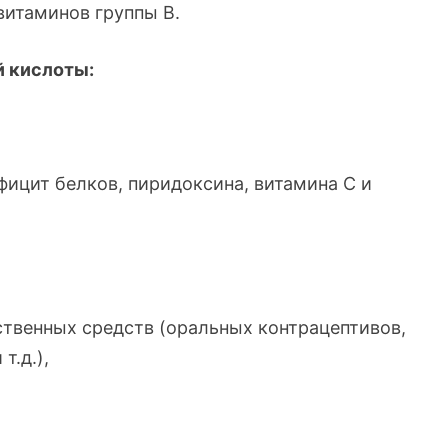
витаминов группы В.
 кислоты:
фицит белков, пиридоксина, витамина С и
твенных средств (оральных контрацептивов,
т.д.),