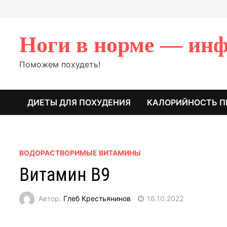
Перейти
к
содержимому
Ноги в норме — инф
Поможем похудеть!
ДИЕТЫ ДЛЯ ПОХУДЕНИЯ
КАЛОРИЙНОСТЬ П
ВОДОРАСТВОРИМЫЕ ВИТАМИНЫ
Витамин B9
Автор:
Глеб Крестьянинов
16.10.2022