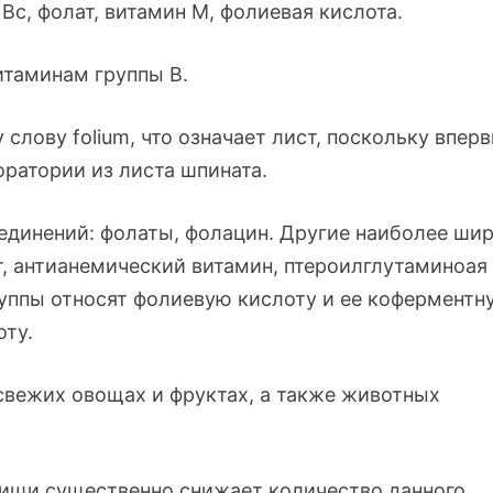
Вс, фолат, витамин М, фолиевая кислота.
итаминам группы В.
слову folium, что означает лист, поскольку впер
ратории из листа шпината.
оединений: фолаты, фолацин. Другие наиболее ши
т, антианемический витамин, птероилглутаминоая
руппы относят фолиевую кислоту и ее коферментн
оту.
свежих овощах и фруктах, а также животных
пищи существенно снижает количество данного