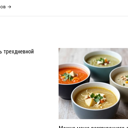
нов →
ь трехдневной