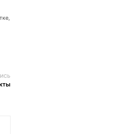
тке,
Следующая
ИСЬ
запись:
кты