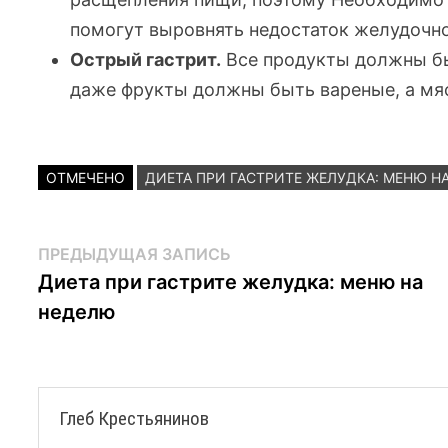
помогут выровнять недостаток желудочно
Острый гастрит.
Все продукты должны бы
даже фрукты должны быть вареные, а мяс
ОТМЕЧЕНО
ДИЕТА ПРИ ГАСТРИТЕ ЖЕЛУДКА: МЕНЮ Н
Навигация
Предыдущая
ПРЕДЫДУЩАЯ ЗАПИСЬ
запись:
Диета при гастрите желудка: меню на
по
неделю
записям
Глеб Крестьянинов