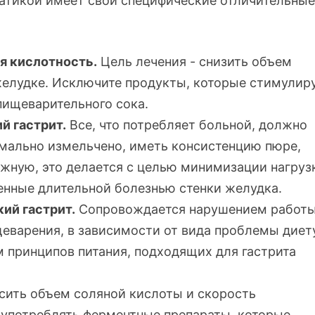
атикой имеет свои специфические отличительны
 кислотность.
Цель лечения - снизить объем
желудке. Исключите продукты, которые стимулир
пищеварительного сока.
й гастрит.
Все, что потребляет больной, должно
мально измельчено, иметь консистенцию пюре,
ежную, это делается с целью минимизации нагруз
енные длительной болезнью стенки желудка.
ий гастрит.
Сопровождается нарушением работ
щеварения, в зависимости от вида проблемы диет
 принципов питания, подходящих для гастрита
ысить объем соляной кислоты и скорость
употреблять ферментные препараты, которые