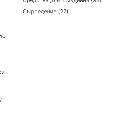
е
Средства для похудения
(98)
Сыроедение
(27)
уют
ки
ы
у