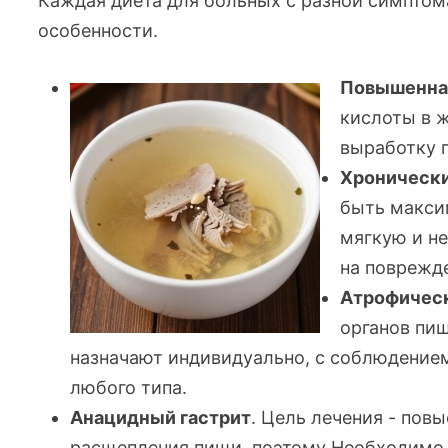
Каждая диета для больных с разной симптом
особенности.
Повышенная
кислоты в 
выработку 
Хронически
быть макси
мягкую и н
на поврежд
Атрофическ
органов пи
назначают индивидуально, с соблюдением
любого типа.
Анацидный гастрит
. Цель лечения - пов
расщепления пищи, поэтому Необходимо 