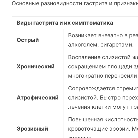
Основные разновидности гастрита и признак
Виды гастрита и их симптоматика
Возникает внезапно в ре
Острый
алкоголем, сигаретами.
Воспаление слизистой 
Хронический
сокращением площади зд
многократно переносили 
Сопровождается стреми
Атрофический
слизистой. Быстро пере
лечения клетки могут т
Повышенная кислотность
Эрозивный
кровоточащие эрозии. М
желудка.