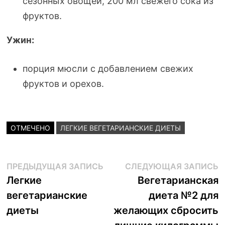
сезонных овощей, 200 мл свежего сока из
фруктов.
Ужин:
порция мюсли с добавлением свежих
фруктов и орехов.
ОТМЕЧЕНО
ЛЕГКИЕ ВЕГЕТАРИАНСКИЕ ДИЕТЫ
Навигация
Предыдущая
С
ПРЕДЫДУЩАЯ ЗАПИСЬ
СЛЕДУЮЩАЯ ЗАПИСЬ
запись:
з
Легкие
Вегетарианская
по
вегетарианские
диета №2 для
записям
диеты
желающих сбросить