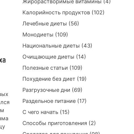
Жирорастворимые витамины
(4)
Калорийность продуктов
(102)
Лечебные диеты
(56)
Монодиеты
(109)
Национальные диеты
(43)
Очищающие диеты
(14)
ха
Полезные статьи
(109)
Похудение без диет
(19)
Разгрузочные дни
(69)
вых
Раздельное питание
(17)
ался
ым
С чего начать
(15)
зма
Способы приготовления
(2)
щу