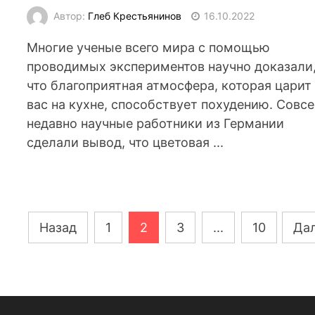
Автор:
Глеб Крестьянинов
16.10.2022
Многие ученые всего мира с помощью
проводимых экспериментов научно доказали
что благоприятная атмосфера, которая царит
вас на кухне, способствует похудению. Совс
недавно научные работники из Германии
сделали вывод, что цветовая ...
Навигация
Назад
1
2
3
...
10
Да
по
записям