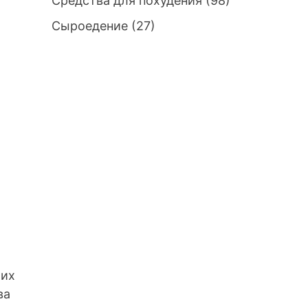
Средства для похудения
(98)
Сыроедение
(27)
 их
ва