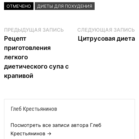
ОТМЕЧЕНО
ДИЕТЫ ДЛЯ ПОХУДЕНИЯ
Навигация
Предыдущая
С
ПРЕДЫДУЩАЯ ЗАПИСЬ
СЛЕДУЮЩАЯ ЗАПИСЬ
запись:
з
Рецепт
Цитрусовая диета
по
приготовления
записям
легкого
диетического супа с
крапивой
Глеб Крестьянинов
Посмотреть все записи автора Глеб
Крестьянинов →