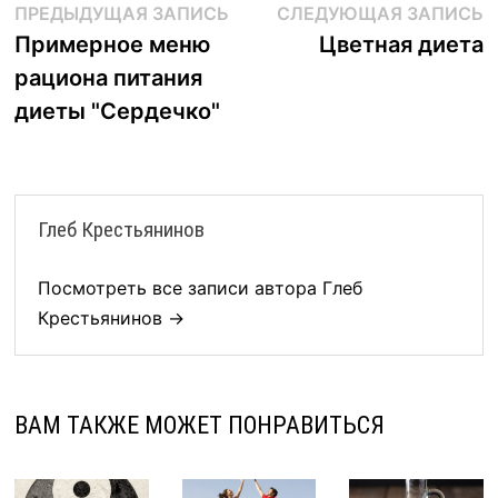
Навигация
Предыдущая
С
ПРЕДЫДУЩАЯ ЗАПИСЬ
СЛЕДУЮЩАЯ ЗАПИСЬ
запись:
з
Примерное меню
Цветная диета
по
рациона питания
записям
диеты "Сердечко"
Глеб Крестьянинов
Посмотреть все записи автора Глеб
Крестьянинов →
ВАМ ТАКЖЕ МОЖЕТ ПОНРАВИТЬСЯ