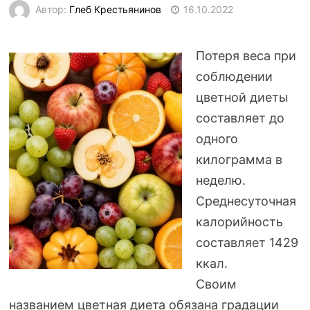
Автор:
Глеб Крестьянинов
16.10.2022
Потеря веса при
соблюдении
цветной диеты
составляет до
одного
килограмма в
неделю.
Среднесуточная
калорийность
составляет 1429
ккал.
Своим
названием цветная диета обязана градации