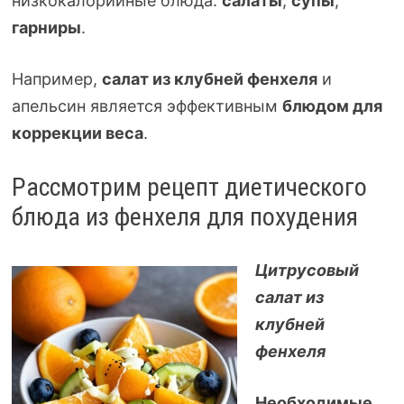
низкокалорийные блюда:
салаты
,
супы
,
гарниры
.
Например,
салат из клубней фенхеля
и
апельсин является эффективным
блюдом для
коррекции веса
.
Рассмотрим рецепт диетического
блюда из фенхеля для похудения
Цитрусовый
салат из
клубней
фенхеля
Необходимые