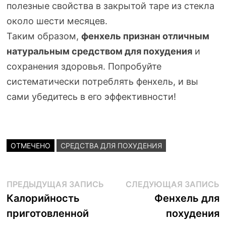
полезные свойства в закрытой таре из стекла
около шести месяцев.
Таким образом,
фенхель признан отличным
натуральным средством для похудения
и
сохранения здоровья. Попробуйте
систематически потреблять фенхель, и вы
сами убедитесь в его эффективности!
ОТМЕЧЕНО
СРЕДСТВА ДЛЯ ПОХУДЕНИЯ
Навигация
Предыдущая
С
ПРЕДЫДУЩАЯ ЗАПИСЬ
СЛЕДУЮЩАЯ ЗАПИСЬ
запись:
з
Калорийность
Фенхель для
по
приготовленной
похудения
записям