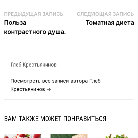
Навигация
Предыдущая
С
ПРЕДЫДУЩАЯ ЗАПИСЬ
СЛЕДУЮЩАЯ ЗАПИСЬ
запись:
з
Польза
Томатная диета
по
контрастного душа.
записям
Глеб Крестьянинов
Посмотреть все записи автора Глеб
Крестьянинов →
ВАМ ТАКЖЕ МОЖЕТ ПОНРАВИТЬСЯ