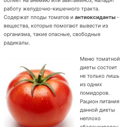
болеет на анемию или авитаминоз, наладят
работу
желудочно-кишечного
тракта.
Содержат плоды томатов и
антиоксиданты
-
вещества, которые помогают вывести из
организма, такие опасные, свободные
радикалы.
Меню томатной
диеты состоит
не только лишь
из одних
помидоров.
Рацион питания
данной диеты
неплохо
сбалансирован.