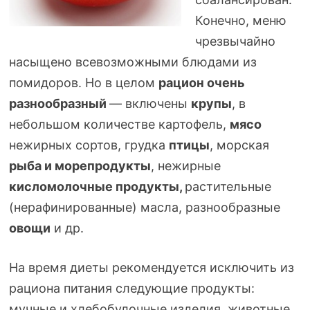
Конечно, меню
чрезвычайно
насыщено всевозможными блюдами из
помидоров. Но в целом
рацион очень
разнообразный
— включены
крупы
, в
небольшом количестве картофель,
мясо
нежирных сортов, грудка
птицы
, морская
рыба и морепродукты
, нежирные
кисломолочные продукты,
растительные
(нерафинированные) масла, разнообразные
овощи
и др.
На время диеты рекомендуется исключить из
рациона питания следующие продукты:
мучные и хлебобулочные изделия, животные