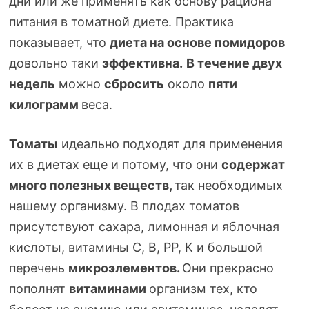
дни или же применять как основу рациона
питания в томатной диете. Практика
показывает, что
диета на основе помидоров
довольно таки
эффективна.
В течение двух
недель
можно
сбросить
около
пяти
килограмм
веса.
Томаты
идеально подходят для применения
их в диетах еще и потому, что они
содержат
много полезных
веществ,
так необходимых
нашему организму. В плодах томатов
присутствуют сахара, лимонная и яблочная
кислоты, витамины С, В, РР, К и большой
перечень
микроэлементов.
Они прекрасно
пополнят
витаминами
организм тех, кто