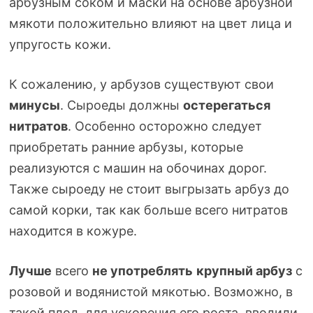
арбузным соком и маски на основе арбузной
мякоти положительно влияют на цвет лица и
упругость кожи.
К сожалению, у арбузов существуют свои
минусы
. Сыроеды должны
остерегаться
нитратов
. Особенно осторожно следует
приобретать ранние арбузы, которые
реализуются с машин на обочинах дорог.
Также сыроеду не стоит выгрызать арбуз до
самой корки, так как больше всего нитратов
находится в кожуре.
Лучше
всего
не употреблять
крупный арбуз
с
розовой и водянистой мякотью. Возможно, в
такой плод, для ускорения его роста, вводили