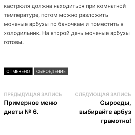
кастрюля должна находиться при комнатной
температуре, потом можно разложить
моченые арбузы по баночкам и поместить в
холодильник. На второй день моченые арбузы
готовы.
ОТМЕЧЕНО
СЫРОЕДЕНИЕ
Навигация
Предыдущая
С
ПРЕДЫДУЩАЯ ЗАПИСЬ
СЛЕДУЮЩАЯ ЗАПИСЬ
запись:
з
Примерное меню
Сыроеды,
по
диеты № 6.
выбирайте арбуз
записям
грамотно!