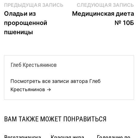
Навигация
Предыдущая
С
ПРЕДЫДУЩАЯ ЗАПИСЬ
СЛЕДУЮЩАЯ ЗАПИСЬ
запись:
з
Оладьи из
Медицинская диета
по
пророщенной
№ 10Б
записям
пшеницы
Глеб Крестьянинов
Посмотреть все записи автора Глеб
Крестьянинов →
ВАМ ТАКЖЕ МОЖЕТ ПОНРАВИТЬСЯ
Вегетарианска
Красная икра
Голодание по