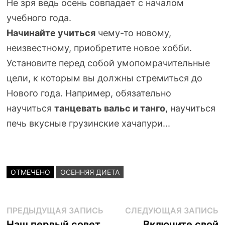
Не зря ведь осень совпадает с началом
учебного года.
Начинайте учиться
чему-то
новому,
неизвестному, приобретите новое хобби.
Установите перед собой умопомрачительные
цели, к которым вы должны стремиться до
Нового года. Например, обязательно
научиться
танцевать вальс и танго
, научиться
печь вкусные грузинские хачапури...
ОТМЕЧЕНО
ОСЕННЯЯ ДИЕТА
Навигация
Предыдущая
С
ПРЕДЫДУЩАЯ ЗАПИСЬ
СЛЕДУЮЩАЯ ЗАПИСЬ
запись:
з
Наш первый совет
Включите свой