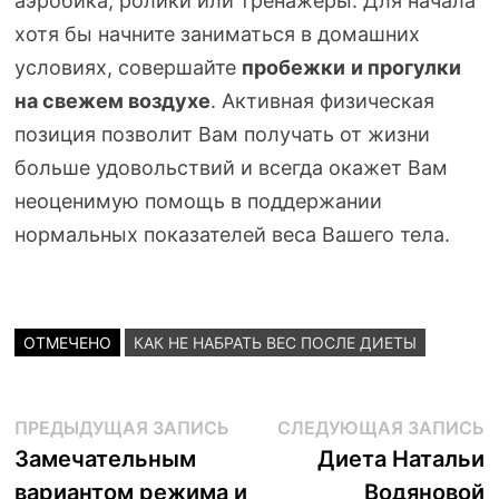
аэробика, ролики или тренажеры. Для начала
хотя бы начните заниматься в домашних
условиях, совершайте
пробежки
и прогулки
на свежем воздухе
. Активная физическая
позиция позволит Вам получать от жизни
больше удовольствий и всегда окажет Вам
неоценимую помощь в поддержании
нормальных показателей веса Вашего тела.
ОТМЕЧЕНО
КАК НЕ НАБРАТЬ ВЕС ПОСЛЕ ДИЕТЫ
Навигация
Предыдущая
С
ПРЕДЫДУЩАЯ ЗАПИСЬ
СЛЕДУЮЩАЯ ЗАПИСЬ
запись:
з
Замечательным
Диета Натальи
по
вариантом режима и
Водяновой