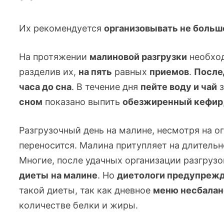
Их рекомендуется
организовывать не больше
На протяжении
малиновой разгрузки
необхо
разделив их,
на пять
равных
приемов
.
После
часа до сна
. В течение дня
пейте воду и чай
з
сном
показано выпить
обезжиренный кефир
Разгрузочный день на малине, несмотря на о
переносится. Малина притупляет на длительн
Многие, после удачных организации разгруз
диеты
на малине
. Но
диетологи предупреж
такой диеты, так как дневное
меню несбалан
количестве белки и жиры.