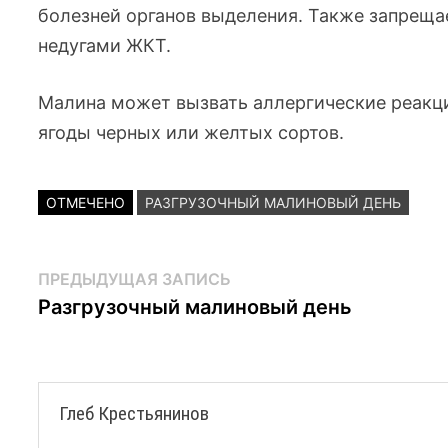
болезней органов выделения. Также запрещ
недугами ЖКТ.
Малина может вызвать аллергические реакц
ягоды черных или желтых сортов.
ОТМЕЧЕНО
РАЗГРУЗОЧНЫЙ МАЛИНОВЫЙ ДЕНЬ
Навигация
Предыдущая
ПРЕДЫДУЩАЯ ЗАПИСЬ
запись:
Разгрузочный малиновый день
по
записям
Глеб Крестьянинов