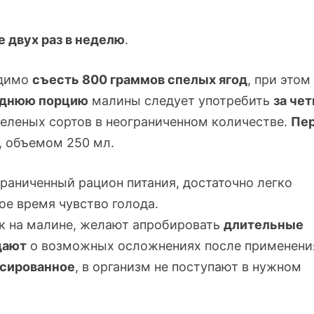
 двух раз в неделю
.
димо
съесть 800 граммов спелых ягод
, при этом
днюю порцию
малины следует употребить
за че
еленых сортов в неограниченном количестве.
Пе
, объемом 250 мл.
граниченный рацион питания, достаточно легко
ое время чувство голода.
ок на малине, желают апробировать
длительные
дают
о возможных осложнениях после применени
сированное
, в организм не поступают в нужном