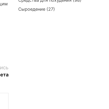
Средства для похудения
(98)
ющим
Сыроедение
(27)
Следующая
ИСЬ
запись:
иета