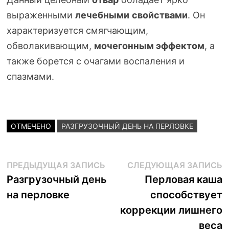
выраженными
лечебными
свойствами
. Он
характеризуется смягчающим,
обволакивающим,
мочегонным эффектом
, а
также борется с очагами воспаления и
спазмами.
ОТМЕЧЕНО
РАЗГРУЗОЧНЫЙ ДЕНЬ НА ПЕРЛОВКЕ
Навигация
Предыдущая
С
ПРЕДЫДУЩАЯ ЗАПИСЬ
СЛЕДУЮЩАЯ ЗАПИСЬ
запись:
з
Разгрузочный день
Перловая каша
по
на перловке
способствует
записям
коррекции лишнего
веса