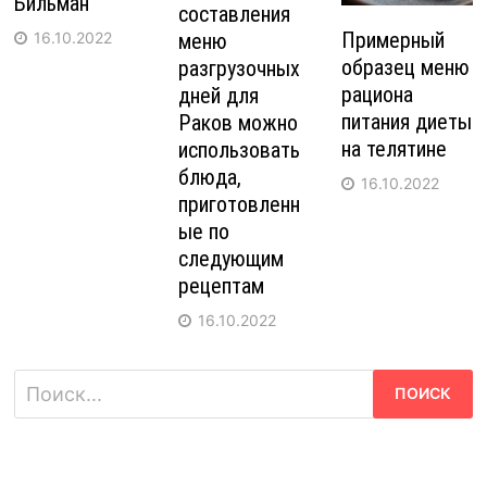
Бильман
составления
Примерный
меню
16.10.2022
образец меню
разгрузочных
рациона
дней для
питания диеты
Раков можно
на телятине
использовать
блюда,
16.10.2022
приготовленн
ые по
следующим
рецептам
16.10.2022
Найти: