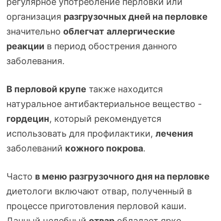
регулярное употребление перловки или
организация
разгрузочных дней на перловке
значительно
облегчат
аллергические
реакции
в период обострения данного
заболевания.
В перловой крупе
также находится
натуральное антибактериальное вещество -
гордецин
, который рекомендуется
использовать для профилактики,
лечения
заболеваний
кожного покрова
.
Часто
в меню разгрузочного дня на перловке
диетологи включают отвар, полученный в
процессе приготовления перловой каши.
Данный целебный
отвар
обладает ярко