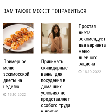
ВАМ ТАКЖЕ МОЖЕТ ПОНРАВИТЬСЯ
Простая
диета
рекомендует
два варианта
меню
дневного
Примерное
Принимать
рациона
меню
скипидарные
16.10.2022
эскимосской
ванны для
диеты на
похудения в
неделю
домашних
условиях не
16.10.2022
представляет
особого труда
и других