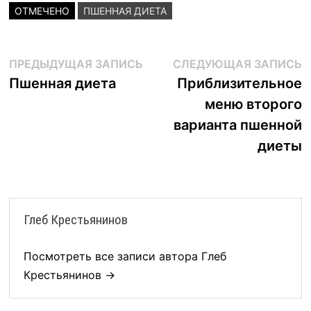
ОТМЕЧЕНО
ПШЕННАЯ ДИЕТА
Навигация
Предыдущая
С
ПРЕДЫДУЩАЯ ЗАПИСЬ
СЛЕДУЮЩАЯ ЗАПИСЬ
запись:
з
Пшенная диета
Приблизительное
по
меню второго
записям
варианта пшенной
диеты
Глеб Крестьянинов
Посмотреть все записи автора Глеб
Крестьянинов →