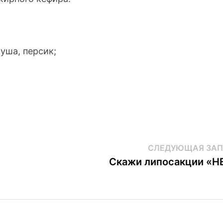
руша, персик;
СЛЕДУЮЩАЯ ЗАП
Скажи липосакции «Н