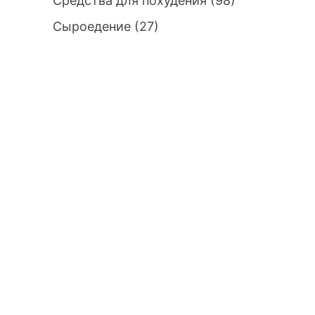
Средства для похудения
(98)
Сыроедение
(27)