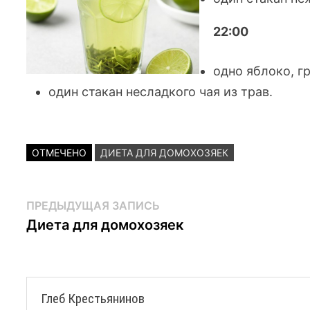
22:00
одно яблоко, г
один стакан несладкого чая из трав.
ОТМЕЧЕНО
ДИЕТА ДЛЯ ДОМОХОЗЯЕК
Навигация
Предыдущая
ПРЕДЫДУЩАЯ ЗАПИСЬ
запись:
Диета для домохозяек
по
записям
Глеб Крестьянинов