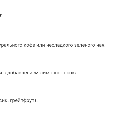
т
урального кофе или несладкого зеленого чая.
и с добавлением лимонного сока.
сик, грейпфрут).