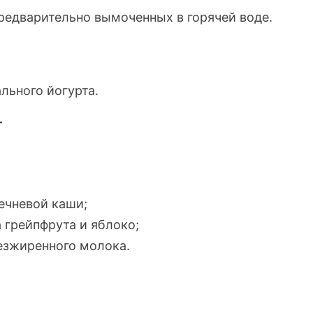
редварительно вымоченных в горячей воде.
льного йогурта.
т
ечневой каши;
 грейпфрута и яблоко;
езжиренного молока.