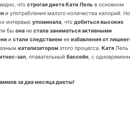
видно, что
строгая диета Кати Лель
в основном
ия
и употребления малого количества калорий. Но
ых интервью
упоминала
, что
добиться высоких
сли бы
она
не
стала заниматься активными
они
и
стали
следствием
ее
избавления от лишнег
разным
катализатором
этого процесса.
Катя
Лель
итнес-зал
, плавательный
бассейн
, с одновремен
раммов за два месяца диеты!