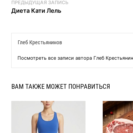
Навигация
Предыдущая
ПРЕДЫДУЩАЯ ЗАПИСЬ
запись:
Диета Кати Лель
по
записям
Глеб Крестьянинов
Посмотреть все записи автора Глеб Крестьяни
ВАМ ТАКЖЕ МОЖЕТ ПОНРАВИТЬСЯ