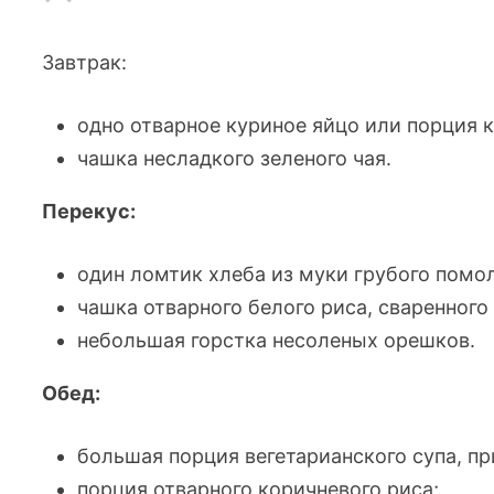
Завтрак:
одно отварное куриное яйцо или порция к
чашка несладкого зеленого чая.
Перекус:
один ломтик хлеба из муки грубого помо
чашка отварного белого риса, сваренного 
небольшая горстка несоленых орешков.
Обед:
большая порция вегетарианского супа, п
порция отварного коричневого риса;