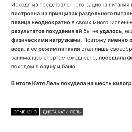
Исходя из представленного рациона питания 
построена
на принципах раздельного питан
певица неоднократно
в своих многочисленн
результатов похудения ей
бы не
удалось
, е
физическими нагрузками
. Поэтому
именно
веса
,
а
ее
режим питания
стал
лишь
своеоб
занималась спортом ежедневно,
посещала
ф
походом в
сауну и баню
.
В итоге Катя Лель похудела на шесть килог
ОТМЕЧЕНО
ДИЕТА КАТИ ЛЕЛЬ