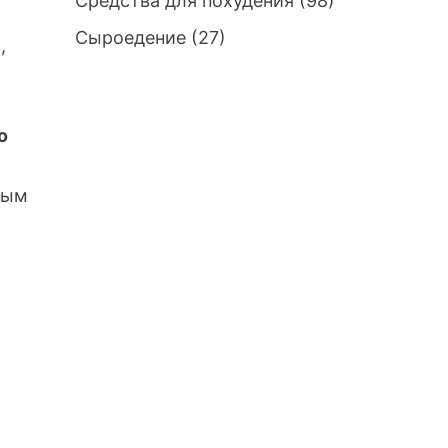
Средства для похудения
(98)
Сыроедение
(27)
,
о
ным