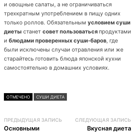
и овощные салаты, а не ограничиваться
трехкратным употреблением в пищу одних
только роллов. Обязательным
условием суши
диеты
станет
совет пользоваться
продуктами
и
блюдами проверенных
суши-баров
, где
были исключены случаи отравления или же
старайтесь готовить блюда японской кухни
самостоятельно в домашних условиях.
ОТМЕЧЕНО
СУШИ ДИЕТА
Навигация
Предыдущая
С
ПРЕДЫДУЩАЯ ЗАПИСЬ
СЛЕДУЮЩАЯ ЗАПИСЬ
запись:
з
Основными
Вкусная диета
по