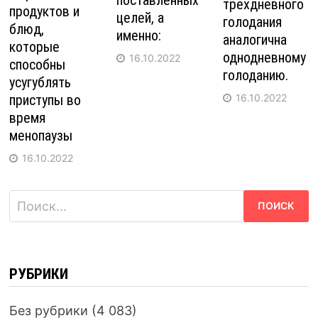
поставленных
трехдневного
продуктов и
целей, а
голодания
блюд,
именно:
аналогична
которые
однодневному
16.10.2022
способны
голоданию.
усугублять
16.10.2022
приступы во
время
менопаузы
16.10.2022
Найти:
РУБРИКИ
Без рубрики
(4 083)