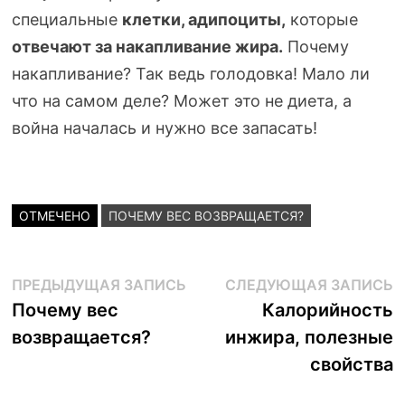
специальные
клетки, адипоциты,
которые
отвечают за накапливание жира.
Почему
накапливание? Так ведь голодовка! Мало ли
что на самом деле? Может это не диета, а
война началась и нужно все запасать!
ОТМЕЧЕНО
ПОЧЕМУ ВЕС ВОЗВРАЩАЕТСЯ?
Навигация
Предыдущая
С
ПРЕДЫДУЩАЯ ЗАПИСЬ
СЛЕДУЮЩАЯ ЗАПИСЬ
запись:
з
Почему вес
Калорийность
по
возвращается?
инжира, полезные
записям
свойства