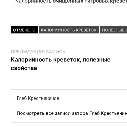
Калорийность
очищенных тигровых креве
ОТМЕЧЕНО
КАЛОРИЙНОСТЬ КРЕВЕТОК
ПОЛЕЗНЫЕ 
Навигация
Предыдущая
ПРЕДЫДУЩАЯ ЗАПИСЬ
запись:
Калорийность креветок, полезные
по
свойства
записям
Глеб Крестьянинов
Посмотреть все записи автора Глеб Крестьяни