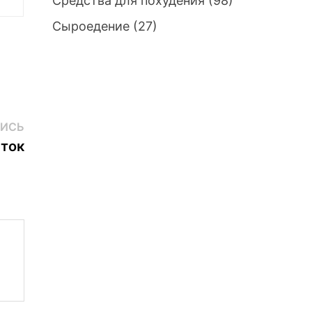
Средства для похудения
(98)
Сыроедение
(27)
Следующая
ИСЬ
запись:
еток