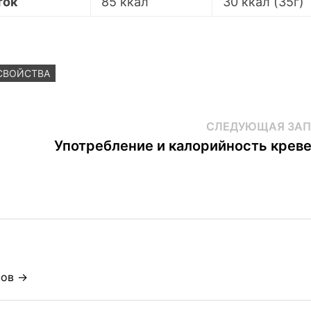
ток
85 ккал
30 ккал (35г)
СВОЙСТВА
СЛЕДУЮЩАЯ ЗАП
Употребление и калорийность крев
нов →