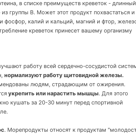
теина, в списке преимуществ креветок - длинны
се из группы В. Может этот продукт похвастаться и
 фосфор, калий и кальций, магний и фтор, желез
отребление креветок принесет вашему организму
учшают работу всей
сердечно-сосудистой
систе
н,
нормализуют работу щитовидной железы.
омендованы людям, страдающим от ожирения.
тся
укрепить или нарастить мышцы
. Для этого
жно кушать за
20-30
минут перед спортивной
ле.
ос
. Морепродукты относят к продуктам "молодос