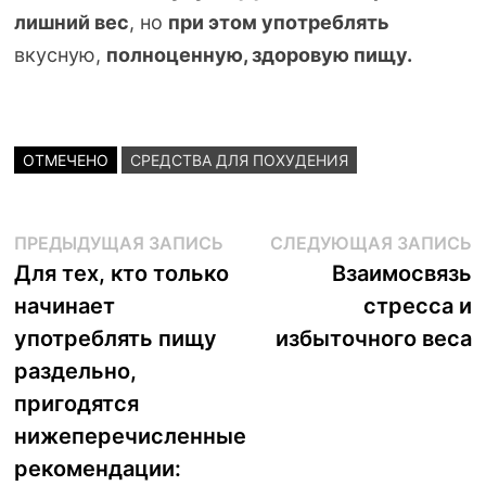
лишний вес
, но
при этом
употреблять
вкусную,
полноценную, здоровую пищу.
ОТМЕЧЕНО
СРЕДСТВА ДЛЯ ПОХУДЕНИЯ
Навигация
Предыдущая
С
ПРЕДЫДУЩАЯ ЗАПИСЬ
СЛЕДУЮЩАЯ ЗАПИСЬ
запись:
з
Для тех, кто только
Взаимосвязь
по
начинает
стресса и
записям
употреблять пищу
избыточного веса
раздельно,
пригодятся
нижеперечисленные
рекомендации: