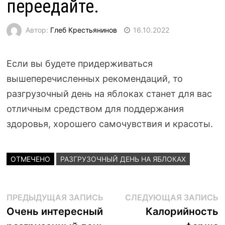
переедайте.
Автор:
Глеб Крестьянинов
16.10.2022
Если вы будете придерживаться
вышеперечисленных рекомендаций, то
разгрузочный день на яблоках станет для вас
отличным средством для поддержания
здоровья, хорошего самочувствия и красоты.
ОТМЕЧЕНО
РАЗГРУЗОЧНЫЙ ДЕНЬ НА ЯБЛОКАХ
Навигация
Предыдущая
С
ПРЕДЫДУЩАЯ ЗАПИСЬ
СЛЕДУЮЩАЯ ЗАПИСЬ
запись:
з
Очень интересный
Калорийность
по