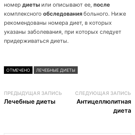
номер
диеты
или описывают ее,
после
комплексного
обследования
больного. Ниже
рекомендованы номера диет, в которых
указаны заболевания, при которых следует
придерживаться диеты.
ОТМЕЧЕНО
ЛЕЧЕБНЫЕ ДИЕТЫ
Навигация
Предыдущая
С
ПРЕДЫДУЩАЯ ЗАПИСЬ
СЛЕДУЮЩАЯ ЗАПИСЬ
запись:
з
Лечебные диеты
Антицеллюлитная
по
диета
записям