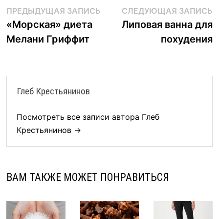
Навигация
Предыдущая
С
ПРЕДЫДУЩАЯ ЗАПИСЬ
СЛЕДУЮЩАЯ ЗАПИСЬ
запись:
з
«Морская» диета
Липовая ванна для
по
Мелани Гриффит
похудения
записям
Глеб Крестьянинов
Посмотреть все записи автора Глеб
Крестьянинов →
ВАМ ТАКЖЕ МОЖЕТ ПОНРАВИТЬСЯ