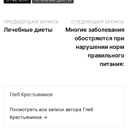
Навигация
Предыдущая
С
ПРЕДЫДУЩАЯ ЗАПИСЬ
СЛЕДУЮЩАЯ ЗАПИСЬ
запись:
з
Лечебные диеты
Многие заболевания
по
обостряются при
записям
нарушении норм
правильного
питания:
Глеб Крестьянинов
Посмотреть все записи автора Глеб
Крестьянинов →