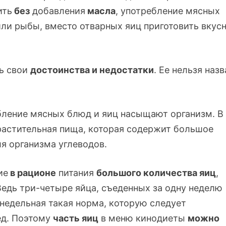
ить
без
добавления
масла
, употребление мясных
ли рыбы, вместо отварных яиц приготовить вкус
ь свои
достоинства и недостатки
. Ее нельзя назв
ебление мясных блюд и яиц насыщают организм. В
растительная пища, которая содержит большое
ля организма углеводов.
ие
в рационе
питания
большого количества яиц
,
Ведь
три-четыре
яйца, съеденных за одну неделю
 недельная такая норма, которую следует
ед. Поэтому
часть яиц
в меню кинодиеты
можно