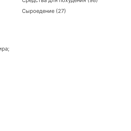
Средства для похудения
(98)
Сыроедение
(27)
ира;