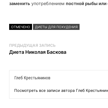
заменить
употреблением
постной рыбы или 
ОТМЕЧЕНО
ДИЕТЫ ДЛЯ ПОХУДЕНИЯ
Навигация
Предыдущая
ПРЕДЫДУЩАЯ ЗАПИСЬ
запись:
Диета Николая Баскова
по
записям
Глеб Крестьянинов
Посмотреть все записи автора Глеб Крестьяни