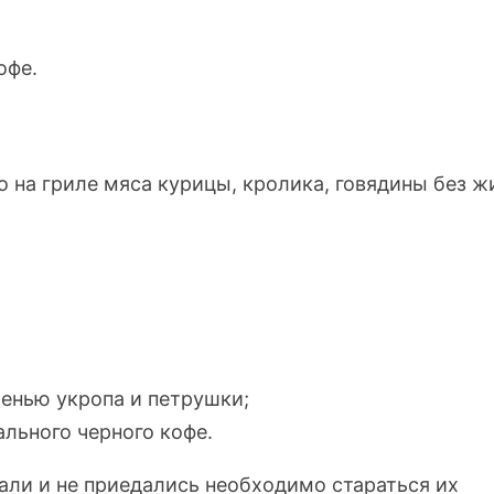
офе.
о на гриле мяса курицы, кролика, говядины без ж
ленью укропа и петрушки;
ального черного кофе.
али и не приедались необходимо стараться их