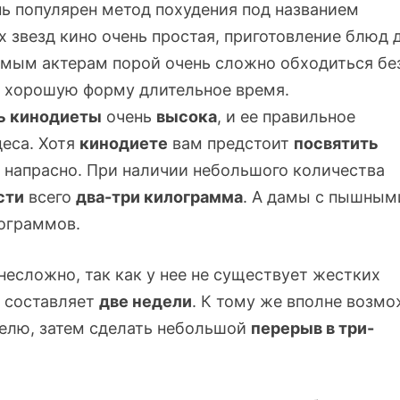
нь популярен метод похудения под названием
х звезд кино очень простая, приготовление блюд 
имым актерам порой очень сложно обходиться бе
ь хорошую форму длительное время.
ь кинодиеты
очень
высока
, и ее правильное
еса. Хотя
кинодиете
вам предстоит
посвятить
но напрасно. При наличии небольшого количества
сти
всего
два-три
килограмма
. А дамы с пышным
ограммов.
есложно, так как у нее не существует жестких
 составляет
две недели
. К тому же вполне возм
делю, затем сделать небольшой
перерыв в
три-