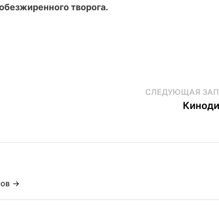
обезжиренного творога.
СЛЕДУЮЩАЯ ЗАП
Киноди
нов →