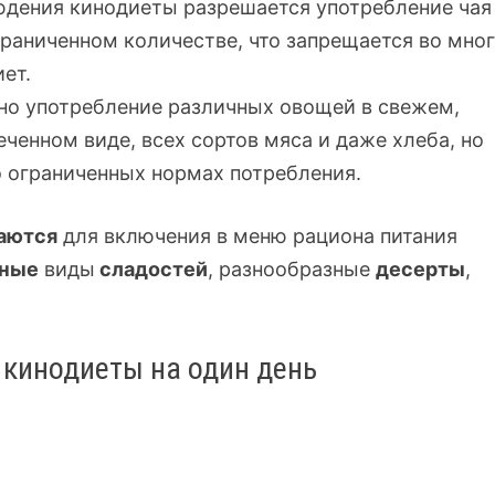
юдения кинодиеты разрешается употребление чая
граниченном количестве, что запрещается во мно
иет.
но употребление различных овощей в свежем,
еченном виде, всех сортов мяса и даже хлеба, но
о ограниченных нормах потребления.
аются
для включения в меню рациона питания
чные
виды
сладостей
, разнообразные
десерты
,
кинодиеты на один день