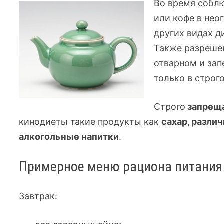
Во время собл
или кофе в нео
других видах д
Также разреше
отварном и зап
только в строг
Строго
запрещ
кинодиеты такие продукты как
сахар,
разли
алкогольные напитки
.
Примерное меню рациона питания 
Завтрак: