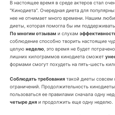
В настоящее время в среде актеров стал оче
"Кинодиета". Очередная диета для популярны
нее не отнимает много времени. Нашим люб
диеты, которая помогла бы им поддерживат
По многим отзывам
и слухам
эффективност
соблюдение способно творить настоящие чуд
целую
неделю
, это время не будет потраче
лишних килограммов кинодиета сможет
уне
формами смогут похудеть на
пять-шесть
кил
Соблюдать требования
такой диеты совсем н
ограничений. Продолжительность кинодиеты
пользоваться ее правилами сначала одну не
четыре
дня
и продолжить еще одну неделю.