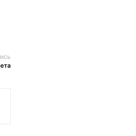
Следующая
ИСЬ
запись:
ета