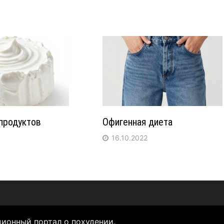
продуктов
Офигенная диета
16.10.2022
ционный портал о похудении
.