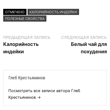
ОТМЕЧЕНО
КАЛОРИЙНОСТЬ ИНДЕЙКИ
ПОЛЕЗНЫЕ СВОЙСТВА
Навигация
Предыдущая
С
ПРЕДЫДУЩАЯ ЗАПИСЬ
СЛЕДУЮЩАЯ ЗАПИСЬ
запись:
з
Калорийность
Белый чай для
по
индейки
похудения
записям
Глеб Крестьянинов
Посмотреть все записи автора Глеб
Крестьянинов →