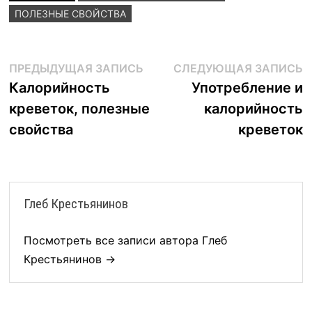
ПОЛЕЗНЫЕ СВОЙСТВА
Навигация
Предыдущая
С
ПРЕДЫДУЩАЯ ЗАПИСЬ
СЛЕДУЮЩАЯ ЗАПИСЬ
запись:
з
Калорийность
Употребление и
по
креветок, полезные
калорийность
записям
свойства
креветок
Глеб Крестьянинов
Посмотреть все записи автора Глеб
Крестьянинов →