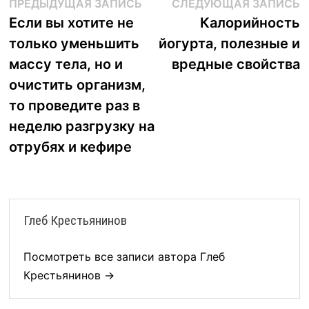
Навигация
Предыдущая
С
ПРЕДЫДУЩАЯ ЗАПИСЬ
СЛЕДУЮЩАЯ ЗАПИСЬ
запись:
з
Если вы хотите не
Калорийность
по
только уменьшить
йогурта, полезные и
записям
массу тела, но и
вредные свойства
очистить организм,
то проведите раз в
неделю разгрузку на
отрубях и кефире
Глеб Крестьянинов
Посмотреть все записи автора Глеб
Крестьянинов →