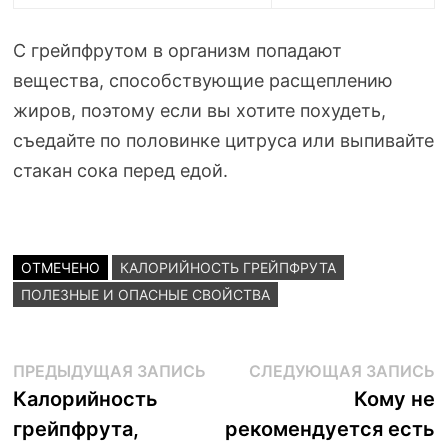
С грейпфрутом в организм попадают
вещества, способствующие расщеплению
жиров, поэтому если вы хотите похудеть,
съедайте по половинке цитруса или выпивайте
стакан сока перед едой.
ОТМЕЧЕНО
КАЛОРИЙНОСТЬ ГРЕЙПФРУТА
ПОЛЕЗНЫЕ И ОПАСНЫЕ СВОЙСТВА
Навигация
Предыдущая
С
ПРЕДЫДУЩАЯ ЗАПИСЬ
СЛЕДУЮЩАЯ ЗАПИСЬ
запись:
з
Калорийность
Кому не
по
грейпфрута,
рекомендуется есть