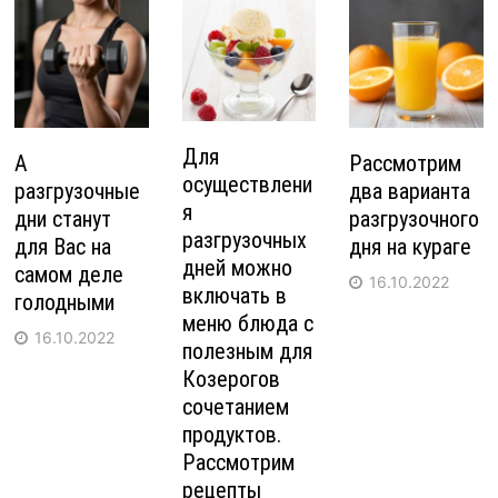
Для
А
Рассмотрим
осуществлени
разгрузочные
два варианта
я
дни станут
разгрузочного
разгрузочных
для Вас на
дня на кураге
дней можно
самом деле
16.10.2022
включать в
голодными
меню блюда с
16.10.2022
полезным для
Козерогов
сочетанием
продуктов.
Рассмотрим
рецепты