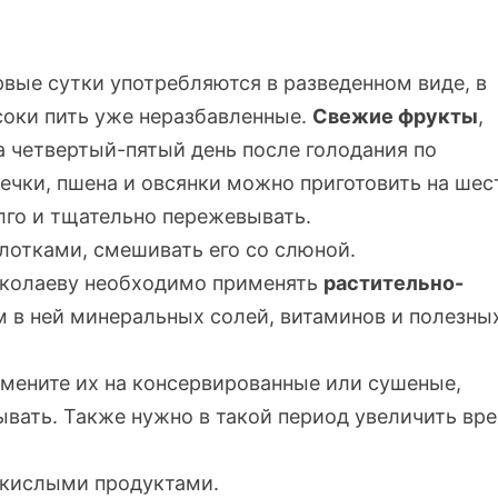
рвые сутки употребляются в разведенном виде, в
 соки пить уже неразбавленные.
Свежие фрукты
,
на
четвертый-пятый
день после голодания по
речки, пшена и овсянки можно приготовить на ше
лго и тщательно пережевывать.
лотками, смешивать его со слюной.
иколаеву необходимо применять
растительно-
в ней минеральных солей, витаминов и полезны
замените их на консервированные или сушеные,
вать. Также нужно в такой период увеличить вр
кислыми продуктами.