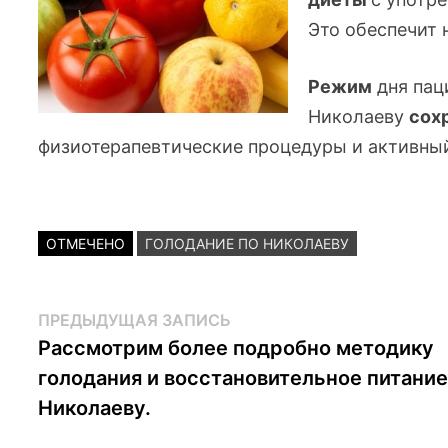
Это обеспечит
Режим
дня пац
Николаеву
сох
физиотерапевтические процедуры и активный
ОТМЕЧЕНО
ГОЛОДАНИЕ ПО НИКОЛАЕВУ
Навигация
Предыдущая
ПРЕДЫДУЩАЯ ЗАПИСЬ
запись:
Рассмотрим более подробно методику
по
голодания и восстановительное питание
записям
Николаеву.