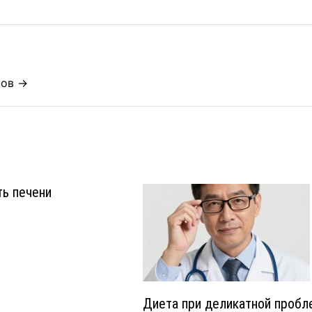
нов →
ь печени
Диета при деликатной пробл