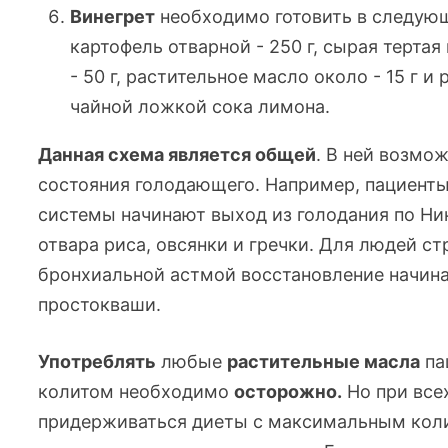
Винегрет
необходимо готовить в следую
картофель отварной - 250 г, сырая тертая 
- 50 г, растительное масло около - 15 г и
чайной ложкой сока лимона.
Данная схема является общей
. В ней возмо
состояния голодающего. Например, пациент
системы начинают выход из голодания по Ни
отвара риса, овсянки и гречки. Для людей 
бронхиальной астмой восстановление начина
простокваши.
Употреблять
любые
растительные масла
па
колитом необходимо
осторожно.
Но при все
придерживаться диеты с максимальным коли