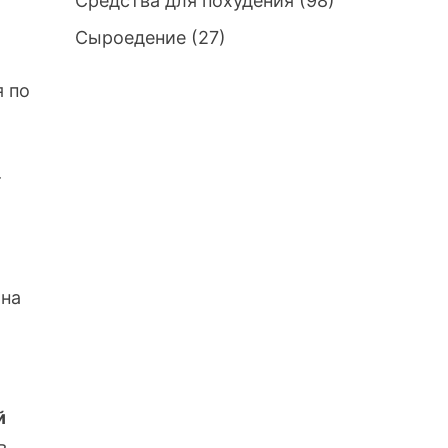
Средства для похудения
(98)
Сыроедение
(27)
я по
и
т
 на
й
в.