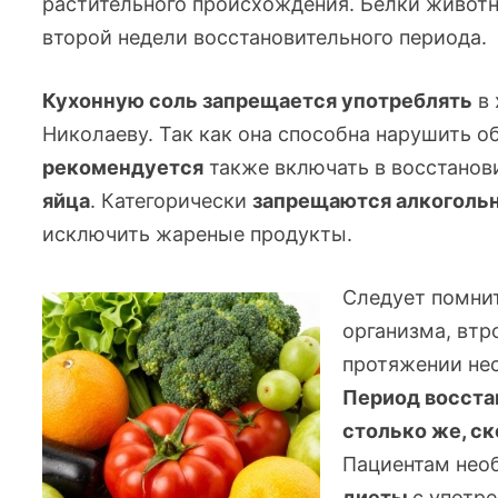
растительного происхождения. Белки животн
второй недели восстановительного периода.
Кухонную соль запрещается употреблять
в 
Николаеву. Так как она способна нарушить о
рекомендуется
также включать в восстано
яйца
. Категорически
запрещаются алкогольн
исключить жареные продукты.
Следует помнит
организма, втр
протяжении не
Период восста
столько же, с
Пациентам не
диеты
с употр