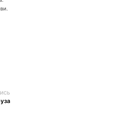
ви.
Следующая
ИСЬ
запись:
уза