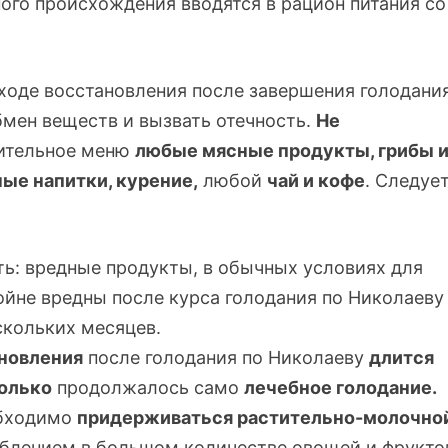
ого происхождения вводятся в рацион питания со
ходе восстановления после завершения голодани
бмен веществ и вызвать отечность.
Не
вительное меню
любые мясные продукты, грибы 
ые напитки, курение,
любой
чай и кофе
. Следуе
ь: вредные продукты, в обычных условиях для
ойне вредны после курса голодания по Николаеву
скольких месяцев.
новления
после голодания по Николаеву
длится
колько
продолжалось само
лечебное голодание.
обходимо
придерживаться
растительно-молочно
еблением в большом количестве овощей и фрукто