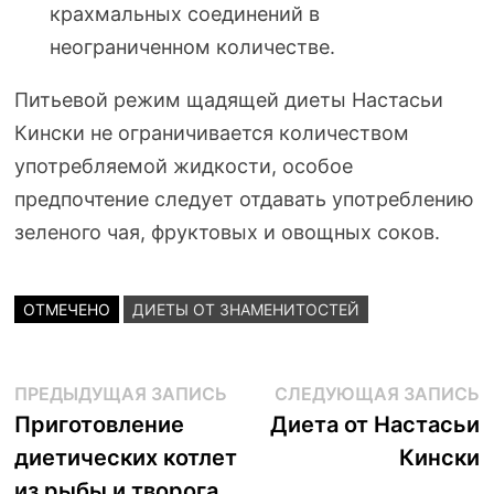
крахмальных соединений в
неограниченном количестве.
Питьевой режим щадящей диеты Настасьи
Кински не ограничивается количеством
употребляемой жидкости, особое
предпочтение следует отдавать употреблению
зеленого чая, фруктовых и овощных соков.
ОТМЕЧЕНО
ДИЕТЫ ОТ ЗНАМЕНИТОСТЕЙ
Навигация
Предыдущая
С
ПРЕДЫДУЩАЯ ЗАПИСЬ
СЛЕДУЮЩАЯ ЗАПИСЬ
запись:
з
Приготовление
Диета от Настасьи
по
диетических котлет
Кински
записям
из рыбы и творога