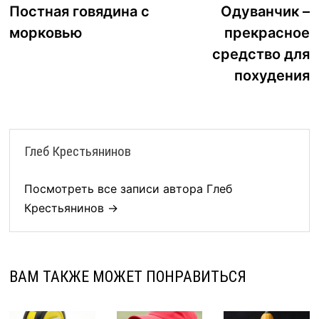
запись:
з
Постная говядина с
Одуванчик –
по
морковью
прекрасное
записям
средство для
похудения
Глеб Крестьянинов
Посмотреть все записи автора Глеб
Крестьянинов →
ВАМ ТАКЖЕ МОЖЕТ ПОНРАВИТЬСЯ