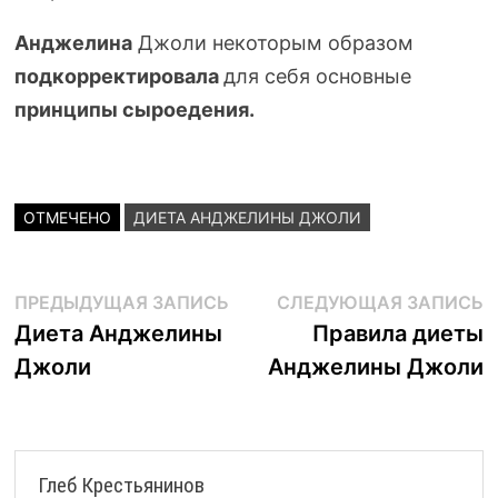
Анджелина
Джоли некоторым образом
подкорректировала
для себя основные
принципы сыроедения.
ОТМЕЧЕНО
ДИЕТА АНДЖЕЛИНЫ ДЖОЛИ
Навигация
Предыдущая
С
ПРЕДЫДУЩАЯ ЗАПИСЬ
СЛЕДУЮЩАЯ ЗАПИСЬ
запись:
з
Диета Анджелины
Правила диеты
по
Джоли
Анджелины Джоли
записям
Глеб Крестьянинов