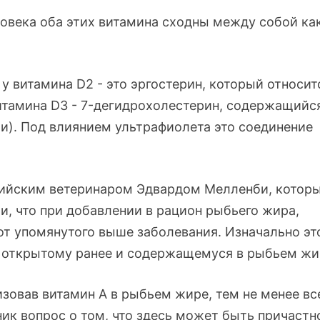
овека оба этих витамина сходны между собой ка
у витамина D2 - это эргостерин, который относит
итамина D3 -
7-дегидрохолестерин
, содержащийс
жи). Под влиянием ультрафиолета это соединение
глийским ветеринаром Эдвардом Мелленби, котор
и, что при добавлении в рацион рыбьего жира,
т упомянутого выше заболевания. Изначально эт
, открытому ранее и содержащемуся в рыбьем жи
зовав витамин А в рыбьем жире, тем не менее вс
ник вопрос о том, что здесь может быть причастн