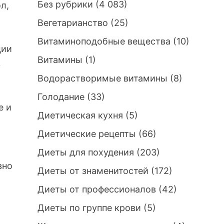
Без рубрики
(4 083)
л,
Вегетарианство
(25)
Витаминоподобные вещества
(10)
ции
Витамины
(1)
в
Водорастворимые витамины
(8)
Голодание
(33)
е и
Диетическая кухня
(5)
Диетические рецепты
(66)
Диеты для похудения
(203)
вно
Диеты от знаменитостей
(172)
Диеты от профессионалов
(42)
Диеты по группе крови
(5)