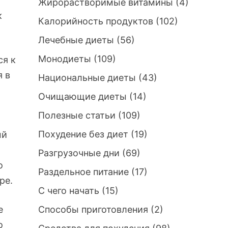
Жирорастворимые витамины
(4)
к
Калорийность продуктов
(102)
Лечебные диеты
(56)
Монодиеты
(109)
ся к
я в
Национальные диеты
(43)
Очищающие диеты
(14)
Полезные статьи
(109)
Похудение без диет
(19)
ый
Разгрузочные дни
(69)
о
Раздельное питание
(17)
ре.
С чего начать
(15)
е
Способы приготовления
(2)
о