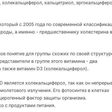
, холекальциферол, кальцитриол, эргокальциферо
который с 2005 года по современной классифика
ироды, а именно - предшественнику холестерина 
ное понятие для группы схожих по своей структур
едставители в группе этого витамина - два
а также витамин D3 (холекальциферол).
D является холекальциферол, так как он непреры
иолетового излучения. Его фотосинтез в клетках
церогенный фактор защиты организма.
о с продуктами питания.