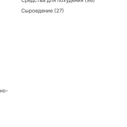
Средства для похудения
(98)
Сыроедение
(27)
но-