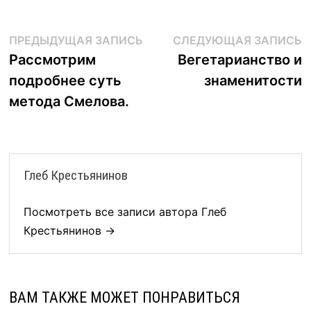
Навигация
Предыдущая
С
ПРЕДЫДУЩАЯ ЗАПИСЬ
СЛЕДУЮЩАЯ ЗАПИСЬ
запись:
з
Рассмотрим
Вегетарианство и
по
подробнее суть
знаменитости
записям
метода Смелова.
Глеб Крестьянинов
Посмотреть все записи автора Глеб
Крестьянинов →
ВАМ ТАКЖЕ МОЖЕТ ПОНРАВИТЬСЯ