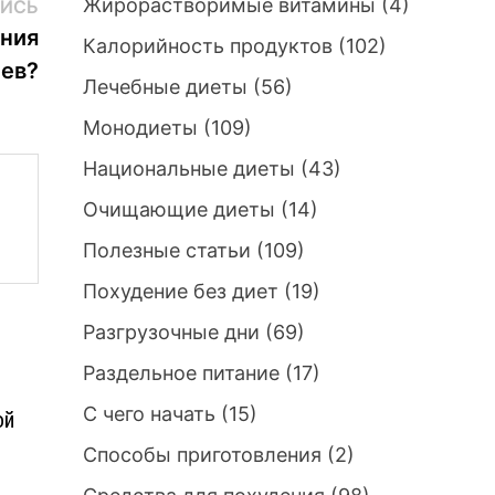
Следующая
Жирорастворимые витамины
(4)
ИСЬ
запись:
ения
Калорийность продуктов
(102)
ьев?
Лечебные диеты
(56)
Монодиеты
(109)
Национальные диеты
(43)
Очищающие диеты
(14)
Полезные статьи
(109)
Похудение без диет
(19)
Разгрузочные дни
(69)
Раздельное питание
(17)
С чего начать
(15)
ой
Способы приготовления
(2)