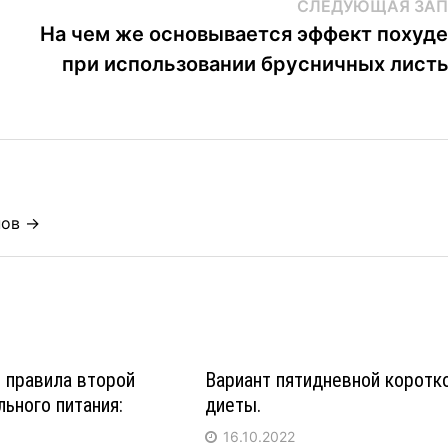
СЛЕДУЮЩАЯ ЗАП
На чем же основывается эффект похуд
при использовании брусничных лист
нов →
 правила второй
Вариант пятидневной коротк
ьного питания:
диеты.
16.10.2022